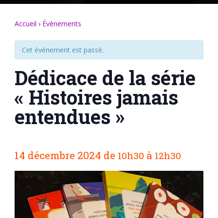
Accueil
›
Évènements
Cet évènement est passé.
Dédicace de la série
« Histoires jamais
entendues »
N
14 décembre 2024
de
à
10h30
12h30
a
v
i
g
a