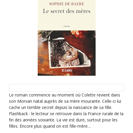
t
i
o
n
É
v
è
n
e
m
e
Le roman commence au moment où Colette revient dans
n
son Morvan natal auprès de sa mère mourante. Celle-ci lui
t
cache un terrible secret depuis la naissance de sa fille.
Flashback : le lecteur se retrouve dans la France rurale de la
fin des années soixante. La vie est dure, surtout pour les
filles. Encore plus quand on est fille-mère…