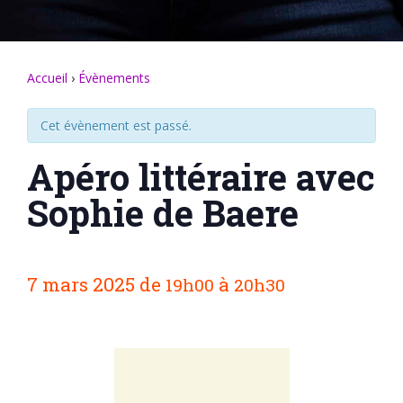
Accueil
›
Évènements
Cet évènement est passé.
Apéro littéraire avec
Sophie de Baere
N
7 mars 2025
de
à
19h00
20h30
a
v
i
g
a