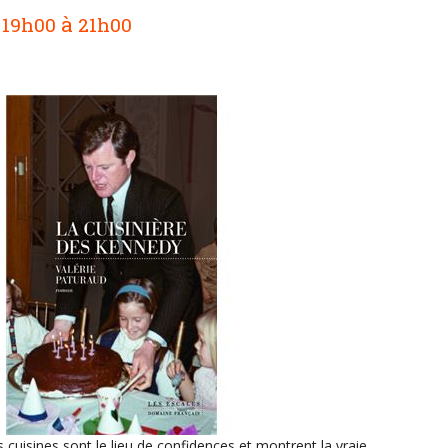
e
à
19h00
21h00
cuisines sont le lieu de confidences et montrent la vraie