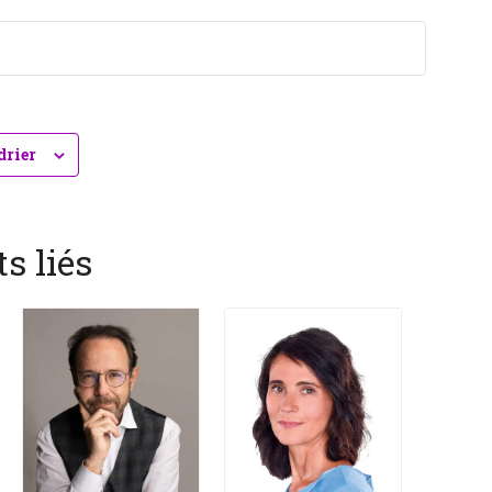
drier
s liés