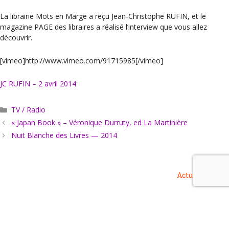
La librairie Mots en Marge a reçu Jean-Christophe RUFIN, et le
magazine PAGE des libraires a réalisé l’interview que vous allez
découvrir.
[vimeo]http://www.vimeo.com/91715985[/vimeo]
JC RUFIN – 2 avril 2014
Catégories
TV / Radio
« Japan Book » – Véronique Durruty, ed La Martinière
Nuit Blanche des Livres — 2014
Actus
Agenda