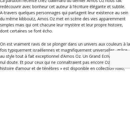
La parution récente chez Gallimard du dernier Amos Oz nous fait
redécouvrir avec bonheur cet auteur à l’écriture élégante et subtile.
A-travers quelques personnages qui partagent leur existence au sein
du même kibboutz, Amos Oz met en scène des vies apparemment
simples mais qui ont chacune leur mystère et leur propre histoire,
dont certaines se font écho.
On est vraiment ravis de se plonger dans un univers aux couleurs à la
fois typiquement israéliennes et magnifiquement universelles, grâce
au style tout à fait exceptionnel d’Amos Oz. Un Grand Ecrivain, sans
nul doute. Et pour ceux qui ne connaîtraient pas encore Oz, « Une
histoire d’amour et de ténèbres » est disponible en collection folio,
n’hésitez pas.
Catégories
Les coups de coeur
« Profanes » – Jeanne Benameur, ed Actes Sud
Laurence Tardieu
Actus