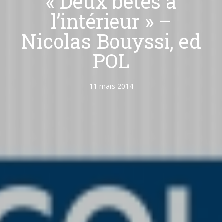
« Deux bêtes à
l’intérieur » –
Nicolas Bouyssi, ed
POL
11 mars 2014