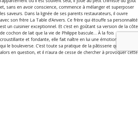
l’appartement où il est souvent seul, il joue au petit chimiste du goût
et, sans en avoir conscience, commence à mélanger et superposer
les saveurs. Dans la lignée de ses parents restaurateurs, il ouvre
avec son frère La Table d’Anvers. Ce frère qui étouffe sa personnalité
est un cuisinier exceptionnel. Et c’est en goûtant sa version de la côte
de cochon de lait que la vie de Philippe bascule… À la fois
croustillante et fondante, elle fait naître en lui une émotion gustative
qui le bouleverse. C’est toute sa pratique de la pâtisserie qu’il remet
alors en question, et il n’aura de cesse de chercher à provoquer cette
sensation de « gros câlins » dans ses desserts.
Dans ce livre-témoignage, Philippe Conticini livre avec une grande
sincérité son parcours, depuis une enfance pas toujours facile
jusqu’à la consécration.
Au-delà du simple témoignage, c’est aussi de passion qu’il nous
parle, celle qui nous fait soulever des montagnes et qu’il ne faut
jamais abandonner.
Philippe Conticini est l’invité de la librairie Mots en Marge jeudi 12
décembre 2019 de 19 h à 21 heures. Il échangera avec nous en toute