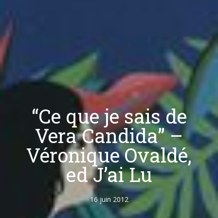
“Ce que je sais de
Vera Candida” –
Véronique Ovaldé,
ed J’ai Lu
16 juin 2012