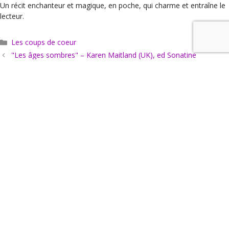
Un récit enchanteur et magique, en poche, qui charme et entraîne le
lecteur.
Catégories
Les coups de coeur
"Les âges sombres" – Karen Maitland (UK), ed Sonatine
“La vie aux aguets”, de William Boyd, ed Points Seuil
Actus
Agenda
Hors les murs