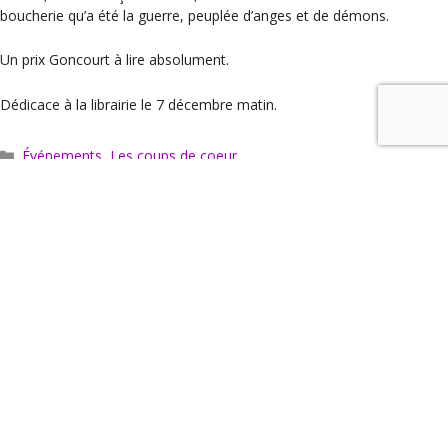
boucherie qu’a été la guerre, peuplée d’anges et de démons.
Un prix Goncourt à lire absolument.
Dédicace à la librairie le 7 décembre matin.
Catégories
Événements
,
Les coups de coeur
« En mer » – Toine Heijmans, ed Christian Bourgois
« Des menus tout en rouge ou tout en noir-et-blanc »
Actus
Agenda